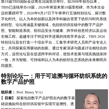
第19届TBIS国际会议将在法国里尔举行。自2008年创办以来，
TBIS已连续举办18届，2026年将迎来第19届里程碑。作为本次会
议的重磅环节，2026年8月27日下午将举行五场特别论坛，探讨数
字化时代、以人为本的创新以及跨学科融合背景下纺织与时尚系统
的转型。论坛将涵盖关键领域，包括纺织供应链中的数字产品护
照、智能制造系统、纺织品安全与健康、跨学科创意经济以及运动
生物工程。超越专注于特定科学进展的传统学术会议，TBIS 2026
特别论坛旨在打造一个综合平台，汇集学术研究人员和产业专业人
士，共同探索应用驱动的创新。通过专家演讲与圆桌讨论相结合的
方式，这些论坛旨在促进跨学科对话，使技术发展与现实挑战保持
一致，并为智能、可持续和以人为本的纺织生态系统的未来阐明共
同愿景。
特别论坛一：用于可追溯与循环纺织系统的
数字产品护照
组织者：
Prof. Henry Yi Li
〖目标〗
探索包括数字产品护照在内的数字基
础设施如何在纺织供应链中实现可追溯性、透