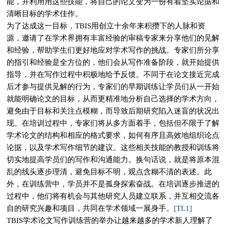
能，并利用用这些技能，将自己的论文变为一份有着坚实论据和
清晰目标的学术佳作。
为了达成这一目标，TBIS用创立十余年来积攒下的人脉和资
源，邀请了在学术界拥有丰富经验的审稿专家来分享他们的见解
和经验，帮助学生们更好地应对学术写作的挑战。专家们所分享
的指引和经验是全方位的，他们会从写作准备阶段，就开始提供
指导，并在写作过程中积极地给予反馈。不同于在论文接近完成
后才参与提供见解的行为，专家们的早期训练让学员们从一开始
就能明确论文的目标，从而更精准地分析自己选择的学术方向，
避免由于目标和关注点模糊，而导致后期研究陷入迷盲的状况出
现。在培训过程中，专家们将从多方面着手，包括但不限于了解
学术论文的结构和相应的格式要求，如何有序且高效地组织论点
论据，以及学术写作细节的建议。这些相关技能的教授和训练将
切实地提高学员们的写作和沟通能力。换句话说，就是将原本混
乱的线头逐步理清，避免目标不明，观点含糊不清的表述。此
外，在训练营中，学员并不是孤身探索奋战。在培训逐步推进的
过程中，他们将有机会与其他研究人员建立联系，并互相交流各
自的研究兴趣和项目，共同在学术领域一展身手。
[TL1]
TBIS学术论文写作训练营的举办让越来越多的学术新人理解了